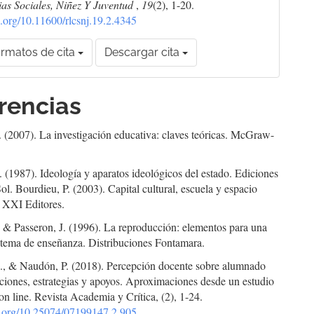
as Sociales, Niñez Y Juventud
,
19
(2), 1-20.
oi.org/10.11600/rlcsnj.19.2.4345
rmatos de cita
Descargar cita
rencias
. (2007). La investigación educativa: claves teóricas. McGraw-
. (1987). Ideología y aparatos ideológicos del estado. Ediciones
ol. Bourdieu, P. (2003). Capital cultural, escuela y espacio
o XXI Editores.
 & Passeron, J. (1996). La reproducción: elementos para una
istema de enseñanza. Distribuciones Fontamara.
, & Naudón, P. (2018). Percepción docente sobre alumnado
ciones, estrategias y apoyos. Aproximaciones desde un estudio
 on line. Revista Academia y Crítica, (2), 1-24.
oi.org/10.25074/07199147.2.905