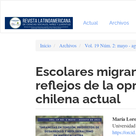
Navegación
principal
Contenido
principal
Actual
Archivos
Barra
lateral
Inicio
Archivos
Vol. 19 Núm. 2: mayo - ag
Escolares migran
reflejos de la op
chilena actual
Barra
Cont
María Lore
Universidad
lateral
prin
https://orc