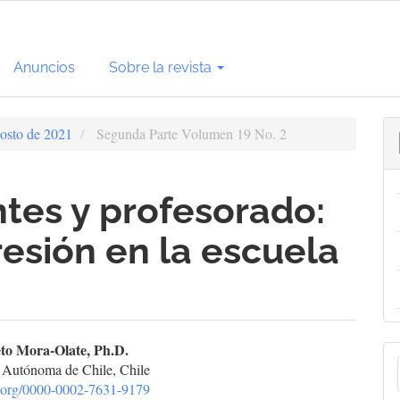
Anuncios
Sobre la revista
osto de 2021
Segunda Parte Volumen 19 No. 2
tes y profesorado:
resión en la escuela
enido
to Mora-Olate, Ph.D.
E
 Autónoma de Chile, Chile
cipal
id.org/0000-0002-7631-9179