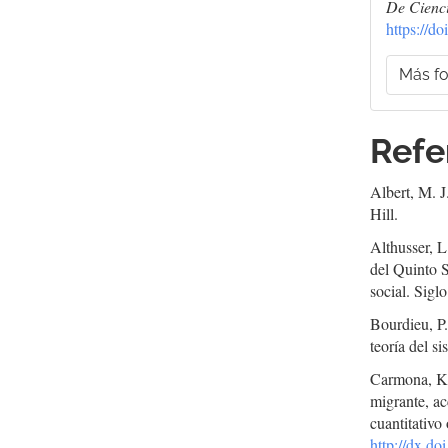
De Cienci
https://d
Más fo
Refe
Albert, M. J
Hill.
Althusser, L
del Quinto S
social. Sigl
Bourdieu, P.
teoría del s
Carmona, K.
migrante, ac
cuantitativo
http://dx.d