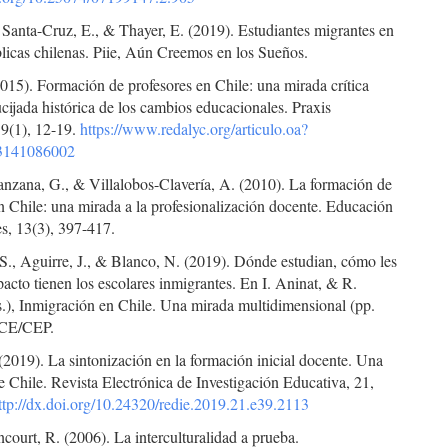
, Santa-Cruz, E., & Thayer, E. (2019). Estudiantes migrantes en
licas chilenas. Piie, Aún Creemos en los Sueños.
2015). Formación de profesores en Chile: una mirada crítica
ucijada histórica de los cambios educacionales. Praxis
19(1), 12-19.
https://www.redalyc.org/articulo.oa?
3141086002
anzana, G., & Villalobos-Clavería, A. (2010). La formación de
n Chile: una mirada a la profesionalización docente. Educación
s, 13(3), 397-417.
S., Aguirre, J., & Blanco, N. (2019). Dónde estudian, cómo les
acto tienen los escolares inmigrantes. En I. Aninat, & R.
.), Inmigración en Chile. Una mirada multidimensional (pp.
FCE/CEP.
(2019). La sintonización en la formación inicial docente. Una
 Chile. Revista Electrónica de Investigación Educativa, 21,
ttp://dx.doi.org/10.24320/redie.2019.21.e39.2113
court, R. (2006). La interculturalidad a prueba.