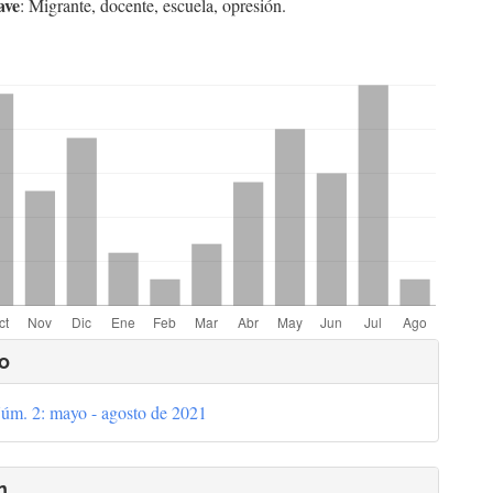
ave
: Migrante, docente, escuela, opresión.
hemes.bootstrap3.displayStats.downloads##
lles
o
úm. 2: mayo - agosto de 2021
culo
n