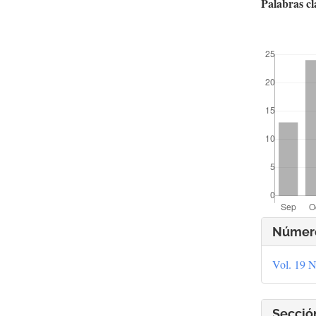
Palabras cl
##plugins.t
Deta
Númer
del
Vol. 19 N
artí
Secció