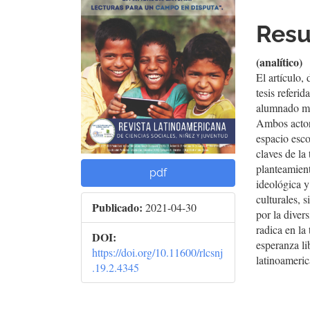
del
del
Res
artículo
artí
(analítico)
El artículo,
tesis referi
alumnado mig
Ambos actore
espacio esco
claves de la
planteamient
pdf
ideológica y
culturales, 
Publicado:
2021-04-30
por la diver
radica en l
DOI:
esperanza li
https://doi.org/10.11600/rlcsnj
latinoameric
.19.2.4345