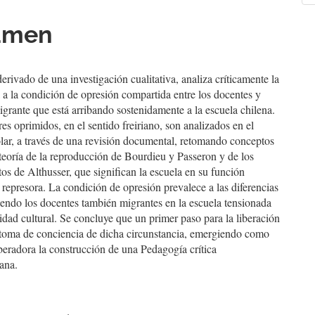
a
umen
culo
 derivado de una investigación cualitativa, analiza críticamente la
da a la condición de opresión compartida entre los docentes y
rante que está arribando sostenidamente a la escuela chilena.
s oprimidos, en el sentido freiriano, son analizados en el
lar, a través de una revisión documental, retomando conceptos
 teoría de la reproducción de Bourdieu y Passeron y de los
os de Althusser, que significan la escuela en su función
 represora. La condición de opresión prevalece a las diferencias
siendo los docentes también migrantes en la escuela tensionada
sidad cultural. Se concluye que un primer paso para la liberación
a toma de conciencia de dicha circunstancia, emergiendo como
beradora la construcción de una Pedagogía crítica
ana.