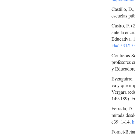
Castillo, D.
escuelas púb
Castro, F. (
ante la encr
Educativa, 
id=1531/15
Contreras-S
profesores e
y Educadore
Eyzaguirre, 
va y qué imp
Vergara (eds
149-189). 
Ferrada, D. 
mirada desde
e39, 1-14.
h
Fornet-Betan