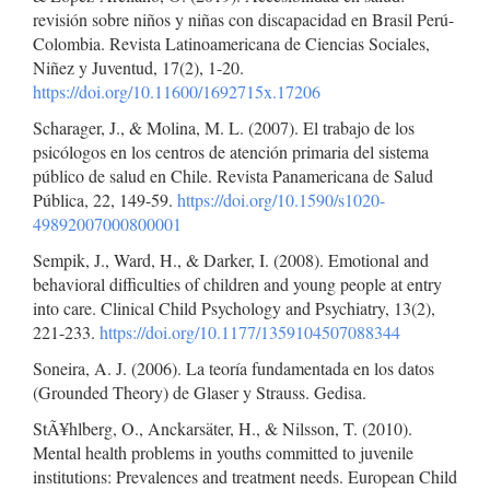
revisión sobre niños y niñas con discapacidad en Brasil Perú-
Colombia. Revista Latinoamericana de Ciencias Sociales,
Niñez y Juventud, 17(2), 1-20.
https://doi.org/10.11600/1692715x.17206
Scharager, J., & Molina, M. L. (2007). El trabajo de los
psicólogos en los centros de atención primaria del sistema
público de salud en Chile. Revista Panamericana de Salud
Pública, 22, 149-59.
https://doi.org/10.1590/s1020-
49892007000800001
Sempik, J., Ward, H., & Darker, I. (2008). Emotional and
behavioral difficulties of children and young people at entry
into care. Clinical Child Psychology and Psychiatry, 13(2),
221-233.
https://doi.org/10.1177/1359104507088344
Soneira, A. J. (2006). La teoría fundamentada en los datos
(Grounded Theory) de Glaser y Strauss. Gedisa.
StÃ¥hlberg, O., Anckarsäter, H., & Nilsson, T. (2010).
Mental health problems in youths committed to juvenile
institutions: Prevalences and treatment needs. European Child