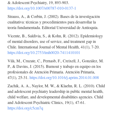
& Adolescent Psychiatry, 19, 893-903.
https://doi.org/10.1007/s00787-010-0137-1
Strauss, A., & Corbin, J. (2002). Bases de la investigación
cualitativa: técnicas y procedimientos para desarrollar la
teoría fundamentada. Editorial Universidad de Antioquia.
Vicente, B., Saldivia, S., & Kohn, R. (2012). Epidemiology
of mental disorders, use of service, and treatment gap in
Chile. International Journal of Mental Health, 41(1), 7-20.
https://doi.org/10.2753/imh0020-7411410101
Vilà, M., Cruzate, C., Pernasb, F., Creixell, J., González, M.
P., & Davins, J. (2015). Burnout y trabajo en equipo en los
profesionales de Atención Primaria. Atención Primaria,
47(1), 25-31.
https://doi.org/10.1016/j.aprim.2014.01.008
Zachik, A. A., Naylor, M. W., & Klaehn, R. L. (2010). Child
and adolescent psychiatry leadership in public mental health,
child welfare, and developmental disabilities agencies. Child
and Adolescent Psychiatric Clinics, 19(1), 47-61.
https://doi.org/c5cm7q