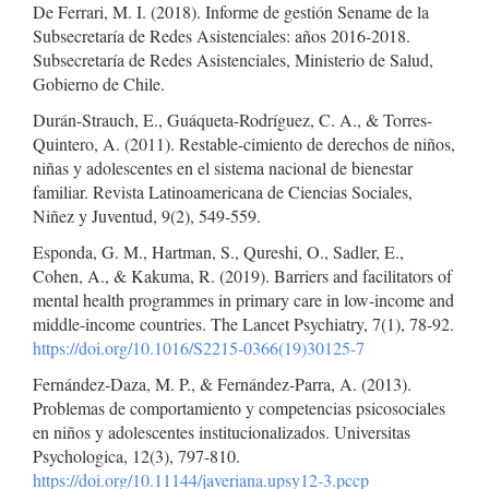
De Ferrari, M. I. (2018). Informe de gestión Sename de la
Subsecretaría de Redes Asistenciales: años 2016-2018.
Subsecretaría de Redes Asistenciales, Ministerio de Salud,
Gobierno de Chile.
Durán-Strauch, E., Guáqueta-Rodríguez, C. A., & Torres-
Quintero, A. (2011). Restable-cimiento de derechos de niños,
niñas y adolescentes en el sistema nacional de bienestar
familiar. Revista Latinoamericana de Ciencias Sociales,
Niñez y Juventud, 9(2), 549-559.
Esponda, G. M., Hartman, S., Qureshi, O., Sadler, E.,
Cohen, A., & Kakuma, R. (2019). Barriers and facilitators of
mental health programmes in primary care in low-income and
middle-income countries. The Lancet Psychiatry, 7(1), 78-92.
https://doi.org/10.1016/S2215-0366(19)30125-7
Fernández-Daza, M. P., & Fernández-Parra, A. (2013).
Problemas de comportamiento y competencias psicosociales
en niños y adolescentes institucionalizados. Universitas
Psychologica, 12(3), 797-810.
https://doi.org/10.11144/javeriana.upsy12-3.pccp