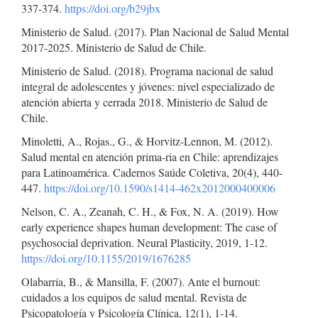
337-374.
https://doi.org/b29jbx
Ministerio de Salud. (2017). Plan Nacional de Salud Mental
2017-2025. Ministerio de Salud de Chile.
Ministerio de Salud. (2018). Programa nacional de salud
integral de adolescentes y jóvenes: nivel especializado de
atención abierta y cerrada 2018. Ministerio de Salud de
Chile.
Minoletti, A., Rojas., G., & Horvitz-Lennon, M. (2012).
Salud mental en atención prima-ria en Chile: aprendizajes
para Latinoamérica. Cadernos Saúde Coletiva, 20(4), 440-
447.
https://doi.org/10.1590/s1414-462x2012000400006
Nelson, C. A., Zeanah, C. H., & Fox, N. A. (2019). How
early experience shapes human development: The case of
psychosocial deprivation. Neural Plasticity, 2019, 1-12.
https://doi.org/10.1155/2019/1676285
Olabarría, B., & Mansilla, F. (2007). Ante el burnout:
cuidados a los equipos de salud mental. Revista de
Psicopatología y Psicología Clínica, 12(1), 1-14.