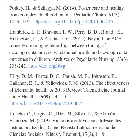
Forkey, H., & Szilagyi, M. (2014). Foster care and healing
from complex childhood trauma. Pediatric Clinics, 61(5),
1059-1072.
https://doi.org/10.1016/j.pcl.2014.06.015
Hambrick, E. P., Brawner, T. W., Perry, B. D., Brandt, K.,
Hofmeister, C., & Collins, J. O. (2019). Beyond the ACE
score: Examining relationships between timing of
developmental adversity, relational health, and developmental
outcomes in children. Archives of Psychiatric Nursing, 33(3),
238-247.
https://doi.org/f6vg
Hilty, D. M., Ferrer, D. C., Parish, M. B., Johnston, B.,
Callahan, E. J., & Yellowlees, P. M. (2013). The effectiveness
of telemental health: A 2013 Review. Telemedicine Journal
and e-Health, 19(69), 444-454.
https://doi.org/10.1089/tmj.2013.0075
Hueche, C., Lagos, G., Ríos, N., Silva, E., & Alarcón-
Espinoza, M. (2019). Vínculos afecti-vos en adolescentes
institucionalizados, Chile. Revista Latinoamericana de
Ciencias Sociales, Niñez y Juventud, 17(2), 1-19.