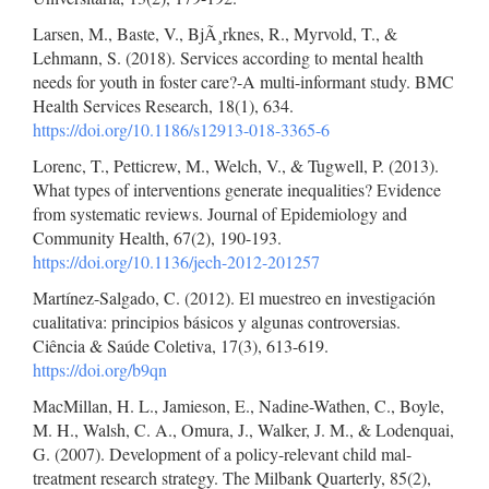
Larsen, M., Baste, V., BjÃ¸rknes, R., Myrvold, T., &
Lehmann, S. (2018). Services according to mental health
needs for youth in foster care?-A multi-informant study. BMC
Health Services Research, 18(1), 634.
https://doi.org/10.1186/s12913-018-3365-6
Lorenc, T., Petticrew, M., Welch, V., & Tugwell, P. (2013).
What types of interventions generate inequalities? Evidence
from systematic reviews. Journal of Epidemiology and
Community Health, 67(2), 190-193.
https://doi.org/10.1136/jech-2012-201257
Martínez-Salgado, C. (2012). El muestreo en investigación
cualitativa: principios básicos y algunas controversias.
Ciência & Saúde Coletiva, 17(3), 613-619.
https://doi.org/b9qn
MacMillan, H. L., Jamieson, E., Nadine-Wathen, C., Boyle,
M. H., Walsh, C. A., Omura, J., Walker, J. M., & Lodenquai,
G. (2007). Development of a policy-relevant child mal-
treatment research strategy. The Milbank Quarterly, 85(2),