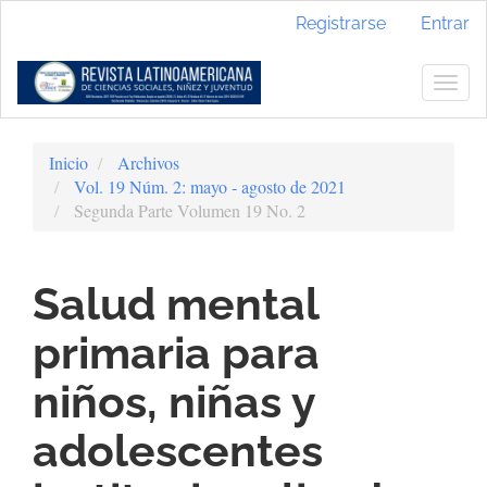
Navegación
Registrarse
Entrar
principal
Contenido
principal
Togg
Barra
navig
lateral
Inicio
Archivos
Vol. 19 Núm. 2: mayo - agosto de 2021
Segunda Parte Volumen 19 No. 2
Salud mental
primaria para
niños, niñas y
adolescentes