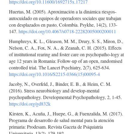
https://doi.org/10.11600/1692715x.17217
Huertas, M. (2005). Aproximación a la dinámica riesgos-
autocuidado en equipos de operadores sociales que trabajan
con desplazados en pasto, Colombia. Psykhe, 14(2), 133-
147.
https://doi.org/10.4067/s0718-22282005000200011
Humphreys, K. L., Gleason, M. M., Drury, S. S., Miron, D.,
Nelson, C. A., Fox, N. A., & Zeanah, C. H. (2015). Effects
of institutional rearing and foster care on psychopatho-logy at
age 12 years in Romania: Follow-up of an open, randomised
controlled trial. The Lancet Psychiatry, 2(7), 625-634.
https://doi.org/10.1016/S2215-0366(15)00095-4
Jacoby, N., Overfeld, J., Binder, E. B., & Heim, C. M.
(2016). Stress neurobiology and develop-mental
psychopathology. Developmental Psychopathology, 2, 1-45.
https://doi.org/gd832k
Kirsten, K., Acuña, J., Huepe, G., & Fuenzalida, M. (2017).
Programa de desarrollo de salud mental para la atención
primaria: Prodesam. Revista Gaceta de Psiquiatría
Universitaria, 13(2), 179-192.