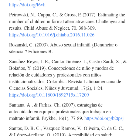
https://doi.org/f6vh
Petrowski, N., Cappa, C., & Gross, P. (2017). Estimating the
number of children in formal alternative care: Challenges and
results. Child Abuse & Neglect, 70, 388-309.
https://doi.org/10.1016/j.chiabu.2016.11.026
Rozanski, C. (2003). Abuso sexual infantil ¿Denunciar o
silenciar? Ediciones B.
Sánchez-Reyes, J. E., Cantor-Jiménez, J., Castro-Sardi, X., &
Bolaños, Y. (2019). Concepciones de niño y modos de
relación de cuidadores y profesionales con niños
institucionalizados, Colombia. Revista Latinoamericana de
Ciencias Sociales, Niñez y Juventud, 17(2), 1-24.
https://doi.org/10.11600/1692715x.17209
Santana, A., & Farkas, Ch. (2007). estrategias de
autocuidado en equipos profesionales que trabajan en
maltrato infantil. Psykhe, 16(1), 77-89.
https://doi.org/b2tpsj
Santos, D. B. C., Vázquez-Ramos, V., Oliveira, C. da C. C.,
& López-Arellano, O. (2019). Accesibilidad en salud: