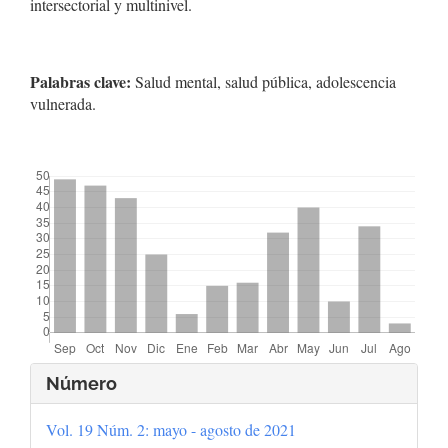
intersectorial y multinivel.
Palabras clave:
Salud mental, salud pública, adolescencia
vulnerada.
##plugins.themes.bootstrap3.displayStats.downloads##
Detalles
Número
del
Vol. 19 Núm. 2: mayo - agosto de 2021