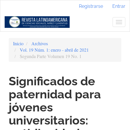
Navegación
Registrarse
Entrar
principal
Contenido
principal
Togg
Barra
navig
lateral
Inicio
Archivos
Vol. 19 Núm. 1: enero - abril de 2021
Segunda Parte Volumen 19 No. 1
Significados de
paternidad para
jóvenes
universitarios: