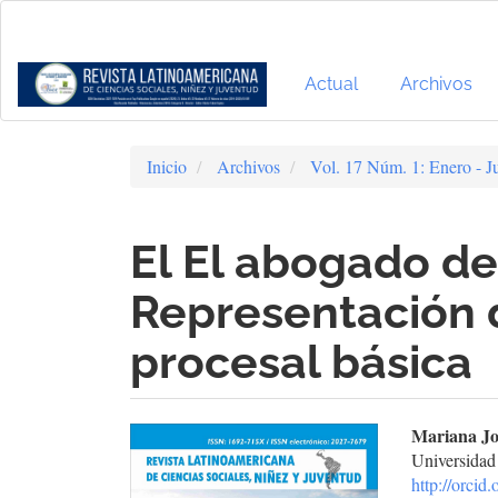
Navegación
principal
Contenido
principal
Actual
Archivos
Barra
lateral
Inicio
Archivos
Vol. 17 Núm. 1: Enero - J
El El abogado del
Representación 
procesal básica
Barra
Cont
Mariana Jo
Universidad
lateral
prin
http://orci