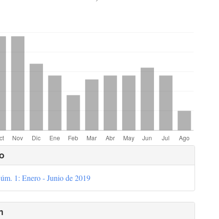
hemes.bootstrap3.displayStats.downloads##
lles
o
úm. 1: Enero - Junio de 2019
culo
n