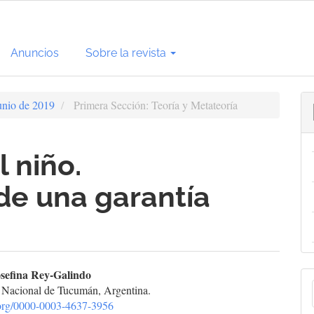
Anuncios
Sobre la revista
unio de 2019
Primera Sección: Teoría y Metateoría
 niño.
de una garantía
enido
sefina Rey-Galindo
E
 Nacional de Tucumán, Argentina.
cipal
d.org/0000-0003-4637-3956