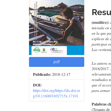
del
del
Res
artículo
artí
:
(analítico)
iniciada en
en la que p
explicar de 
participar e
Las vertient
pdf
La autora s
2016/2017. L
relevamiento
Publicado:
2018-12-17
resultados 
DOI:
que el acces
para armar e
https://doi.org/https://dx.doi.or
g/10.11600/1692715x.17101
Palabras cl
(Tesauro de 