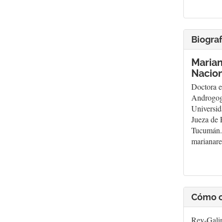
Biograf
Marian
Nacion
Doctora 
Androgogy
Universid
Jueza de 
Tucumán. 
marianar
Cómo c
Rey-Galin