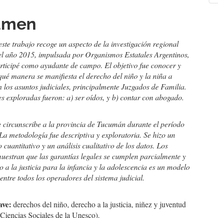
a
umen
culo
este trabajo recoge un aspecto de la investigación regional
 el año 2015, impulsada por Organismos Estatales Argentinos,
articipé como ayudante de campo. El objetivo fue conocer y
qué manera se manifiesta el derecho del niño y la niña a
n los asuntos judiciales, principalmente Juzgados de Familia.
es exploradas fueron: a) ser oídos, y b) contar con abogado.
e circunscribe a la provincia de Tucumán durante el período
a metodología fue descriptiva y exploratoria. Se hizo un
 cuantitativo y un análisis cualitativo de los datos. Los
muestran que las garantías legales se cumplen parcialmente y
o a la justicia para la infancia y la adolescencia es un modelo
ntre todos los operadores del sistema judicial.
ave:
derechos del niño, derecho a la justicia, niñez y juventud
Ciencias Sociales de la Unesco).