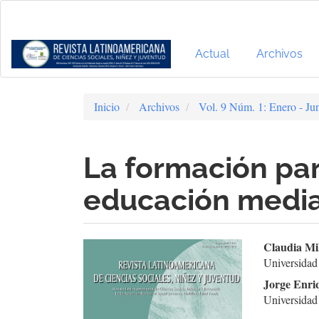
Navegación
principal
Contenido
principal
Actual
Archivos
Barra
lateral
Inicio
Archivos
Vol. 9 Núm. 1: Enero - Ju
La formación par
educación medi
Barra
Cont
Claudia Mi
Universidad
lateral
prin
Jorge Enri
del
del
Universidad