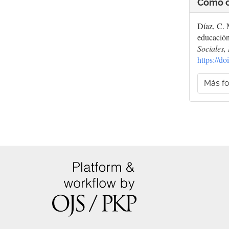
Cómo c
Díaz, C. 
educació
Sociales,
https://d
Más fo