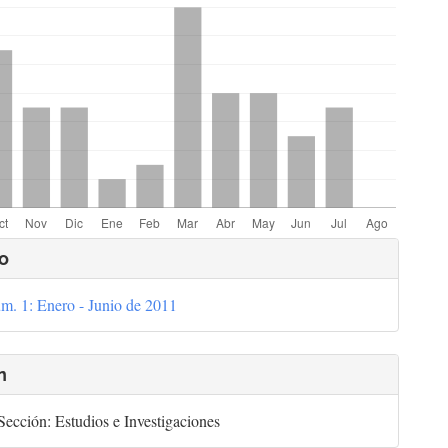
lles
o
m. 1: Enero - Junio de 2011
culo
n
ección: Estudios e Investigaciones