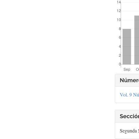
Deta
Númer
del
Vol. 9 Nú
artí
Secció
Segunda S