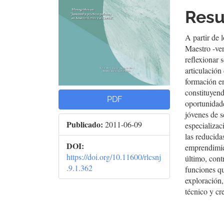
artículo
artí
Res
A partir de 
Maestro -ver
reflexionar 
articulación
formación en
constituyend
PDF
oportunidade
jóvenes de s
Publicado:
2011-06-09
especializa
las reducida
DOI:
emprendimie
https://doi.org/10.11600/rlcsnj
último, cont
.9.1.362
funciones qu
exploración,
técnico y cr
##plugins.t