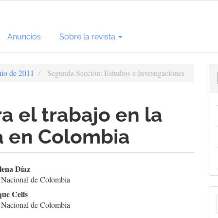
Anuncios
Sobre la revista
nio de 2011
Segunda Sección: Estudios e Investigaciones
a el trabajo en la
a en Colombia
enido
lena Díaz
 Nacional de Colombia
cipal
E
que Celis
 Nacional de Colombia