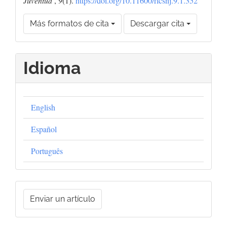
Juventud
,
9
(1).
https://doi.org/10.11600/rlcsnj.9.1.352
Más formatos de cita
Descargar cita
Idioma
English
Español
Português
Enviar
Enviar un artículo
un