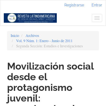
Navegación
Registrarse
Entrar
principal
Contenido
principal
Togg
Barra
navig
lateral
Inicio
Archivos
Vol. 9 Núm. 1: Enero - Junio de 2011
Segunda Sección: Estudios e Investigaciones
Movilización social
desde el
protagonismo
juvenil: