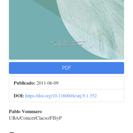
PDF
Publicado:
2011-06-09
DOI:
https://doi.org/10.11600/rlcsnj.9.1.352
Contenido
Pablo Vommaro
UBA/Conicet/Clacso/FISyP
principal