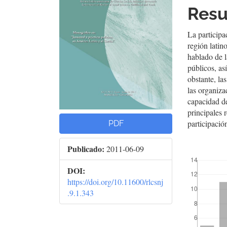
del
del
Res
artículo
artí
La participa
región lati
hablado de l
públicos, as
obstante, la
las organiza
capacidad de
principales 
participació
PDF
Publicado:
2011-06-09
##plugins.t
DOI:
https://doi.org/10.11600/rlcsnj
.9.1.343