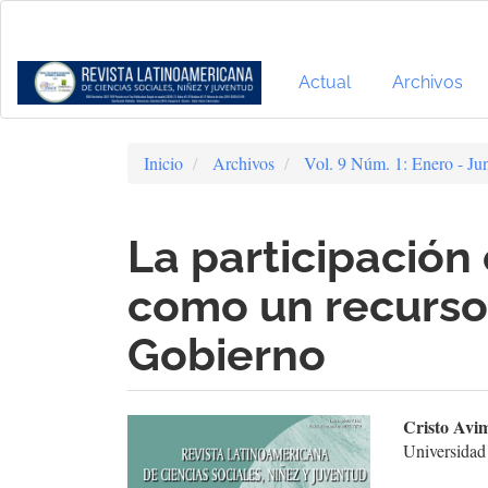
Navegación
principal
Contenido
principal
Actual
Archivos
Barra
lateral
Inicio
Archivos
Vol. 9 Núm. 1: Enero - Ju
La participación
como un recurso
Gobierno
Barra
Cont
Cristo Avi
Universidad
lateral
prin