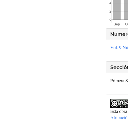
Deta
Númer
del
Vol. 9 Nú
artí
Secció
Primera S
Esta obra
Atribuci