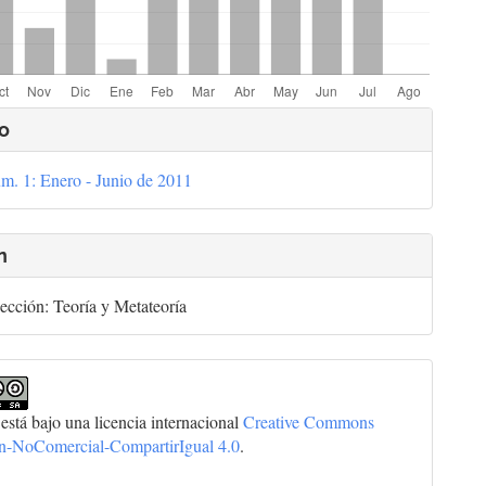
lles
o
m. 1: Enero - Junio de 2011
culo
n
ección: Teoría y Metateoría
 está bajo una licencia internacional
Creative Commons
ón-NoComercial-CompartirIgual 4.0
.