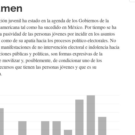
umen
a
culo
ción juvenil ha estado en la agenda de los Gobiernos de la
noamericana tal como ha sucedido en México. Por tiempo se ha
a pasividad de las personas jóvenes por incidir en los asuntos
í como de su apatía hacia los procesos político-electorales. No
s manifestaciones de no intervención electoral e indolencia hacia
ciones públicas y políticas, son formas expresivas de la
 movilizar y, posiblemente, de condicionar uno de los
recursos que tienen las personas jóvenes y que es su
n.
hemes.bootstrap3.displayStats.downloads##