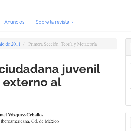
Anuncios
Sobre la revista
nio de 2011
Primera Sección: Teoría y Metateoría
 ciudadana juvenil
 externo al
enido
mael Vázquez-Ceballos
E
 Iberoamericana, Cd. de México
cipal