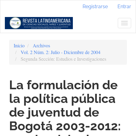
Navegación
Registrarse
Entrar
principal
Contenido
principal
Togg
Barra
navig
lateral
Inicio
Archivos
Vol. 2 Núm. 2: Julio - Diciembre de 2004
Segunda Sección: Estudios e Investigaciones
La formulación de
la política pública
de juventud de
Bogotá 2003-2012: