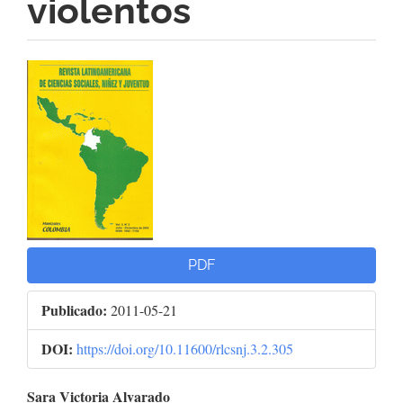
violentos
Barra
lateral
del
artículo
PDF
Publicado:
2011-05-21
DOI:
https://doi.org/10.11600/rlcsnj.3.2.305
Contenido
Sara Victoria Alvarado