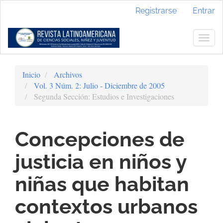
Navegación
Registrarse
Entrar
principal
Contenido
principal
Togg
Barra
navig
lateral
Inicio
Archivos
Vol. 3 Núm. 2: Julio - Diciembre de 2005
Segunda Sección: Estudios e Investigaciones
Concepciones de
justicia en niños y
niñas que habitan
contextos urbanos