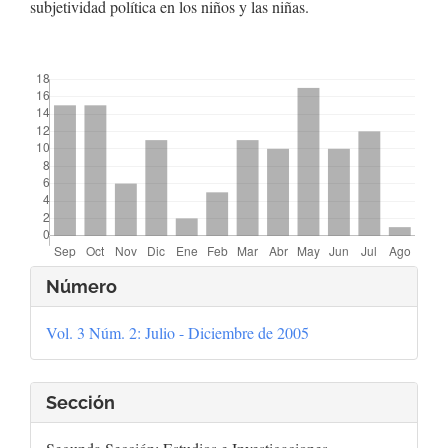
subjetividad política en los niños y las niñas.
##plugins.themes.bootstrap3.displayStats.downloads##
Detalles
Número
del
Vol. 3 Núm. 2: Julio - Diciembre de 2005
artículo
Sección