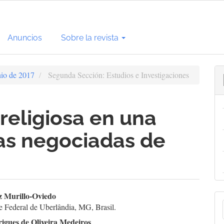
Anuncios
Sobre la revista
nio de 2017
Segunda Sección: Estudios e Investigaciones
religiosa en una
as negociadas de
enido
z Murillo-Oviedo
E
e Federal de Uberlândia, MG, Brasil.
cipal
igues de Oliveira Medeiros