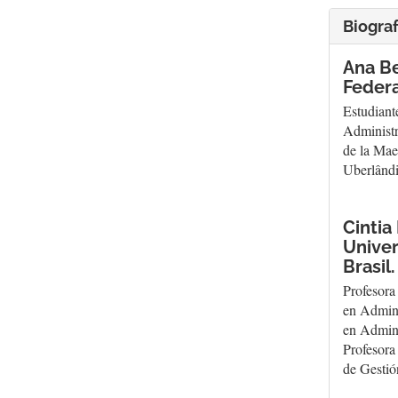
Biograf
Ana Be
Federa
Estudiant
Administr
de la Mae
Uberlândi
Cintia
Univer
Brasil.
Profesora
en Admini
en Admini
Profesora
de Gestió