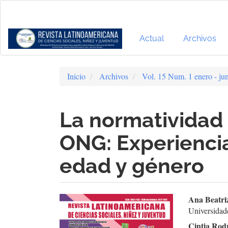
Navegación
principal
Contenido
principal
Actual
Archivos
Barra
lateral
Inicio
Archivos
Vol. 15 Num. 1 enero - ju
La normatividad 
ONG: Experienci
edad y género
Barra
Cont
Ana Beatri
Universidad
lateral
prin
Cintia Rodr