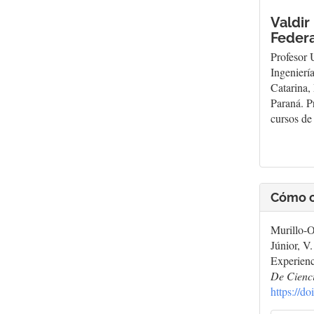
Valdir
Federa
Profesor 
Ingenierí
Catarina,
Paraná. P
cursos de
Cómo c
Murillo-O
Júnior, V
Experienc
De Cienci
https://