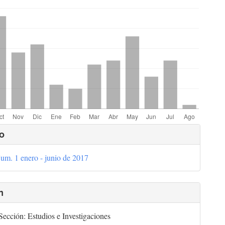
hemes.bootstrap3.displayStats.downloads##
lles
o
um. 1 enero - junio de 2017
culo
n
ección: Estudios e Investigaciones