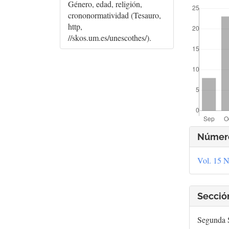
##plugins.t
Género, edad, religión,
crononormatividad (Tesauro,
http,
//skos.um.es/unescothes/).
Deta
Númer
del
Vol. 15 N
artí
Secció
Segunda S