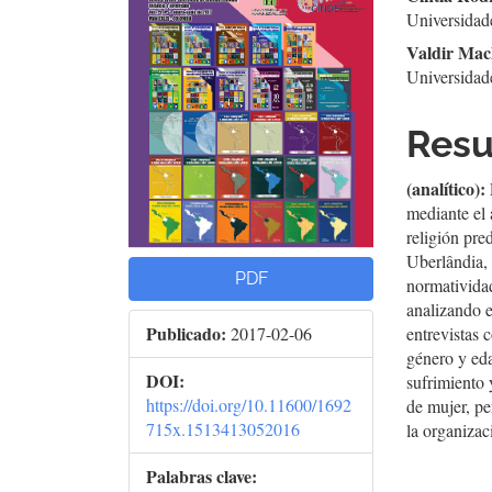
del
del
Universidad
Valdir Mac
artículo
artí
Universidad
Res
(analítico):
mediante el 
religión pr
Uberlândia, 
PDF
normatividad
analizando 
Publicado:
2017-02-06
entrevistas 
género y eda
DOI:
sufrimiento 
https://doi.org/10.11600/1692
de mujer, pe
715x.1513413052016
la organizac
Palabras clave: