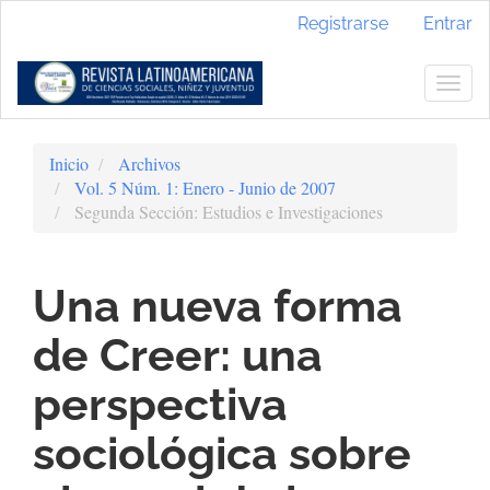
Navegación
Registrarse
Entrar
principal
Contenido
principal
Togg
Barra
navig
lateral
Inicio
Archivos
Vol. 5 Núm. 1: Enero - Junio de 2007
Segunda Sección: Estudios e Investigaciones
Una nueva forma
de Creer: una
perspectiva
sociológica sobre