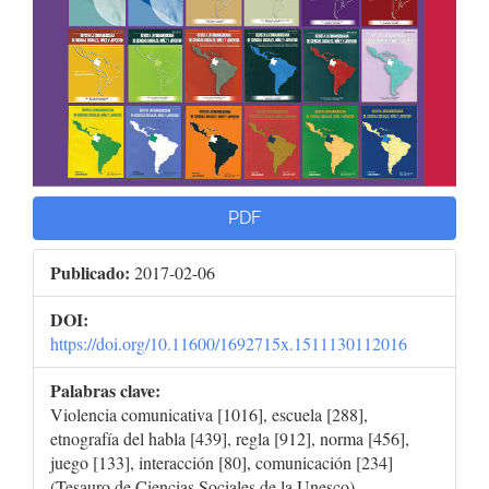
PDF
Publicado:
2017-02-06
DOI:
https://doi.org/10.11600/1692715x.1511130112016
Palabras clave:
Violencia comunicativa [1016], escuela [288],
etnografía del habla [439], regla [912], norma [456],
juego [133], interacción [80], comunicación [234]
(Tesauro de Ciencias Sociales de la Unesco).