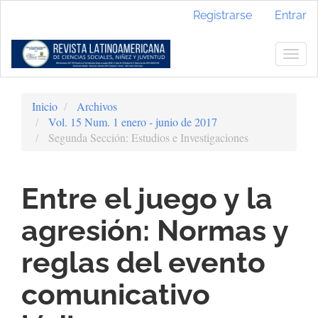
Navegación
Registrarse
Entrar
principal
Contenido
principal
Togg
Barra
navig
lateral
Inicio
Archivos
Vol. 15 Num. 1 enero - junio de 2017
Segunda Sección: Estudios e Investigaciones
Entre el juego y la
agresión: Normas y
reglas del evento
comunicativo