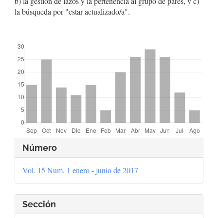
b) la gestión de lazos y la pertenencia al grupo de pares, y c)
la búsqueda por "estar actualizado/a".
##plugins.themes.bootstrap3.displayStats.downloads##
Detalles
Número
del
Vol. 15 Num. 1 enero - junio de 2017
artículo
Sección