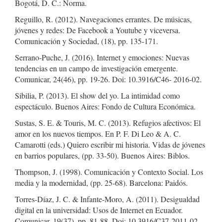
Bogotá, D. C.: Norma.
Reguillo, R. (2012). Navegaciones errantes. De músicas,
jóvenes y redes: De Facebook a Youtube y viceversa.
Comunicación y Sociedad, (18), pp. 135-171.
Serrano-Puche, J. (2016). Internet y emociones: Nuevas
tendencias en un campo de investigación emergente.
Comunicar, 24(46), pp. 19-26. Doi: 10.3916/C46- 2016-02.
Sibilia, P. (2013). El show del yo. La intimidad como
espectáculo. Buenos Aires: Fondo de Cultura Económica.
Sustas, S. E. & Touris, M. C. (2013). Refugios afectivos: El
amor en los nuevos tiempos. En P. F. Di Leo & A. C.
Camarotti (eds.) Quiero escribir mi historia. Vidas de jóvenes
en barrios populares, (pp. 33-50). Buenos Aires: Biblos.
Thompson, J. (1998). Comunicación y Contexto Social. Los
media y la modernidad, (pp. 25-68). Barcelona: Paidós.
Torres-Díaz, J. C. & Infante-Moro, A. (2011). Desigualdad
digital en la universidad: Usos de Internet en Ecuador.
Comunicar, 19(37), pp. 81-88. Doi: 10.3916/C37-2011-02-