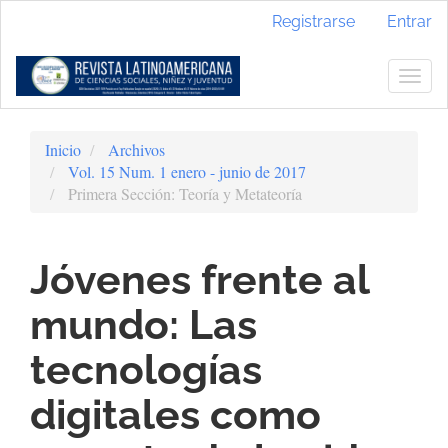
Navegación
Registrarse
Entrar
principal
Contenido
principal
Togg
Barra
navig
lateral
Inicio
Archivos
Vol. 15 Num. 1 enero - junio de 2017
Primera Sección: Teoría y Metateoría
Jóvenes frente al
mundo: Las
tecnologías
digitales como