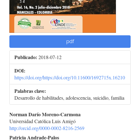
pdf
Publicado:
2018-07-12
DOI:
https://doi.org/https://doi.org/10.11600/1692715x.16210
Palabras clave:
Desarrollo de habilitades, adolescencia, suicidio, familia
Contenido
Norman Darío Moreno-Carmona
Universidad Católica Luis Amigó
principal
http://orcid.org/0000-0002-8216-2569
del
Patricia Andrade-Palos