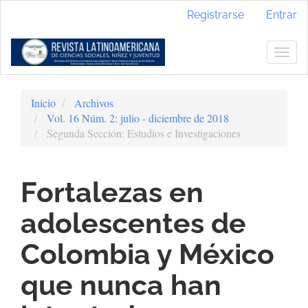
Navegación
Registrarse
Entrar
principal
Contenido
principal
Togg
Barra
navig
lateral
Inicio
Archivos
Vol. 16 Núm. 2: julio - diciembre de 2018
Segunda Sección: Estudios e Investigaciones
Fortalezas en
adolescentes de
Colombia y México
que nunca han