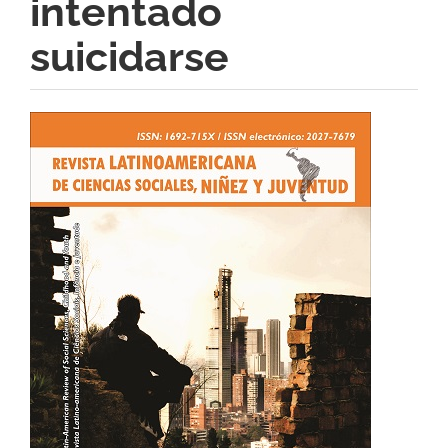
intentado
suicidarse
Barra
lateral
del
artículo