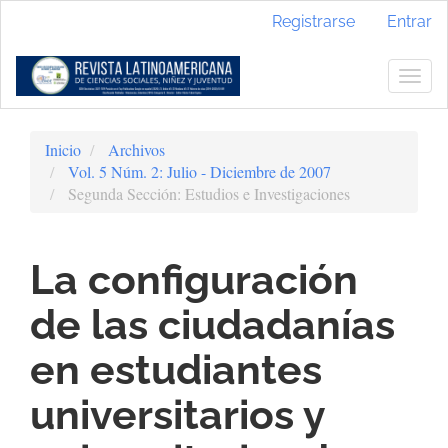
Navegación
Registrarse
Entrar
principal
Contenido
principal
Togg
Barra
navig
lateral
Inicio
Archivos
Vol. 5 Núm. 2: Julio - Diciembre de 2007
Segunda Sección: Estudios e Investigaciones
La configuración
de las ciudadanías
en estudiantes
universitarios y