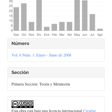
Detalles
Número
del
Vol. 6 Núm. 1: Enero - Junio de 2008
artículo
Sección
Primera Sección: Teoría y Metateoría
Esta obra está bajo una licencia internacional
Creative