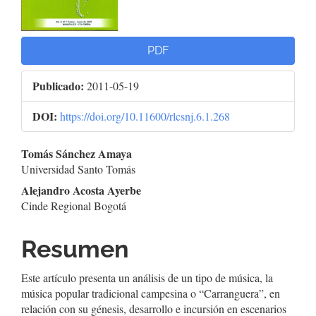
PDF
Publicado:
2011-05-19
DOI:
https://doi.org/10.11600/rlcsnj.6.1.268
Contenido
Tomás Sánchez Amaya
Universidad Santo Tomás
principal
Alejandro Acosta Ayerbe
del
Cinde Regional Bogotá
artículo
Resumen
Este artículo presenta un análisis de un tipo de música, la
música popular tradicional campesina o “Carranguera”, en
relación con su génesis, desarrollo e incursión en escenarios