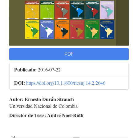
PDF
Publicado:
2016-07-22
DOI:
https://doi.org/10.11600/rlcsnj.14.2.2646
Contenido
Autor: Ernesto Durán Strauch
Universidad Nacional de Colombia
principal
Director de Tesis: André Noël-Roth
del
artículo
##plugins.themes.bootstrap3.displayStats.downloads##