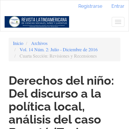
Navegación
Registrarse
Entrar
principal
Contenido
principal
Togg
Barra
navig
lateral
Inicio
Archivos
Vol. 14 Núm. 2: Julio - Diciembre de 2016
Cuarta Sección: Revisiones y Recensiones
Derechos del niño:
Del discurso a la
política local,
análisis del caso