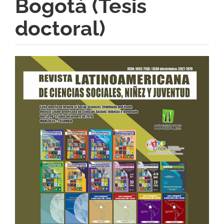
Bogotá (Tesis
doctoral)
Barra
lateral
del
artículo