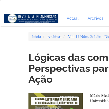
Navegación
principal
Contenido
principal
Actual
Archivos
Barra
lateral
Inicio
Archivos
Vol. 14 Núm. 2: Julio - D
Lógicas das com
Perspectivas par
Ação
Barra
Cont
Mário Med
Universidad
lateral
prin