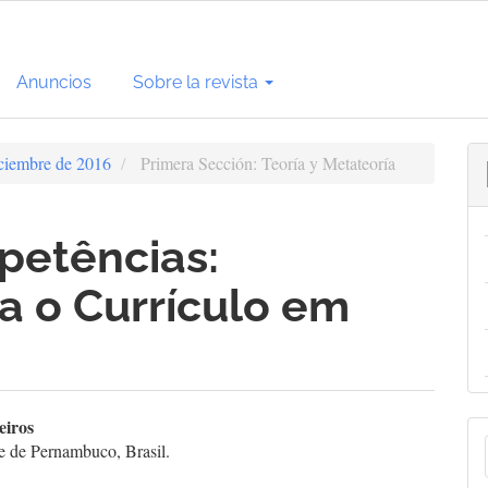
Anuncios
Sobre la revista
iciembre de 2016
Primera Sección: Teoría y Metateoría
petências:
a o Currículo em
enido
eiros
E
e de Pernambuco, Brasil.
cipal