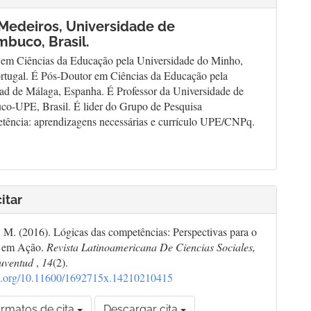
 Medeiros,
Universidade de
buco, Brasil.
 em Ciências da Educação pela Universidade do Minho,
rtugal. É Pós-Doutor em Ciências da Educação pela
ad de Málaga, Espanha. É Professor da Universidade de
o-UPE, Brasil. É lider do Grupo de Pesquisa
ência: aprendizagens necessárias e currículo UPE/CNPq.
itar
 M. (2016). Lógicas das competências: Perspectivas para o
o em Ação.
Revista Latinoamericana De Ciencias Sociales,
Juventud
,
14
(2).
doi.org/10.11600/1692715x.14210210415
rmatos de cita
Descargar cita