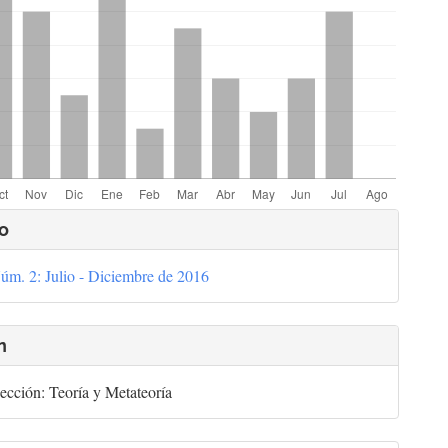
lles
o
úm. 2: Julio - Diciembre de 2016
culo
n
ección: Teoría y Metateoría