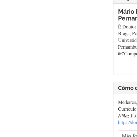
Mário
Pernam
É Doutor
Braga, Po
Universid
Pernambuc
â€˜Compet
Cómo c
Medeiros,
Currícul
Niñez Y 
https://
Más fo