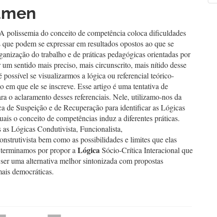
umen
a
culo
A polissemia do conceito de competência coloca dificuldades
s que podem se expressar em resultados opostos ao que se
ganização do trabalho e de práticas pedagógicas orientadas por
 um sentido mais preciso, mais circunscrito, mais nítido desse
é possível se visualizarmos a lógica ou referencial teórico-
 em que ele se inscreve. Esse artigo é uma tentativa de
ara o aclaramento desses referenciais. Nele, utilizamo-nos da
a de Suspeição e de Recuperação para identificar as Lógicas
uais o conceito de competências induz a diferentes práticas.
s as Lógicas Condutivista, Funcionalista,
nstrutivista bem como as possibilidades e limites que elas
Lógica
 terminamos por propor a
Sócio-Crítica Interacional que
ser uma alternativa melhor sintonizada com propostas
mais democráticas.
hemes.bootstrap3.displayStats.downloads##