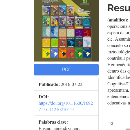
del
del
Res
artículo
artí
(analítico):
operacionai
espera da or
ele. Assumir
conceito só 
metodológico
contribuir p
Hermenêutic
PDF
dentro das q
Identificada
Cognitiva/Co
Publicado:
2016-07-22
apresentam,
DOI:
entendemos 
educativas 
https://doi.org/10.11600/1692
715x.14210210415
##plugins.t
Palabras clave:
Ensino, aprendizagem,