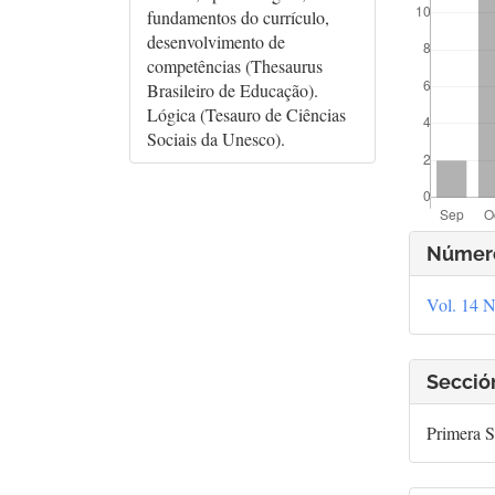
fundamentos do currículo,
desenvolvimento de
competências (Thesaurus
Brasileiro de Educação).
Lógica (Tesauro de Ciências
Sociais da Unesco).
Deta
Númer
del
Vol. 14 N
artí
Secció
Primera S