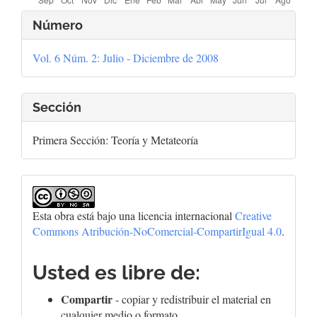
Detalles
Número
del
Vol. 6 Núm. 2: Julio - Diciembre de 2008
artículo
Sección
Primera Sección: Teoría y Metateoría
Esta obra está bajo una licencia internacional
Creative
Commons Atribución-NoComercial-CompartirIgual 4.0
.
Usted es libre de:
Compartir
- copiar y redistribuir el material en
cualquier medio o formato