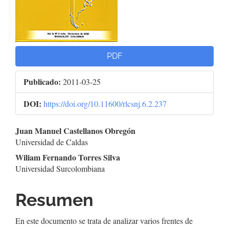
PDF
Publicado:
2011-03-25
DOI:
https://doi.org/10.11600/rlcsnj.6.2.237
Contenido
Juan Manuel Castellanos Obregón
Universidad de Caldas
principal
Wiliam Fernando Torres Silva
del
Universidad Surcolombiana
artículo
Resumen
En este documento se trata de analizar varios frentes de