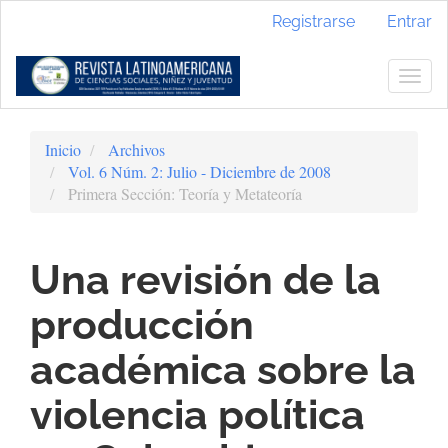
Navegación
Registrarse
Entrar
principal
Contenido
principal
Togg
Barra
navig
lateral
Inicio
Archivos
Vol. 6 Núm. 2: Julio - Diciembre de 2008
Primera Sección: Teoría y Metateoría
Una revisión de la
producción
académica sobre la
violencia política