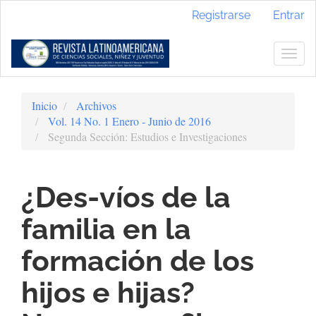
Navegación
Registrarse
Entrar
principal
Contenido
principal
Togg
Barra
navig
lateral
Inicio
Archivos
Vol. 14 No. 1 Enero - Junio de 2016
Segunda Sección: Estudios e Investigaciones
¿Des-víos de la
familia en la
formación de los
hijos e hijas?