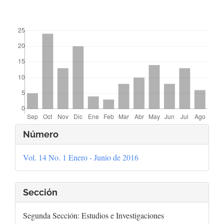
##plugins.themes.bootstrap3.displayStats.downloads##
Detalles
Número
del
Vol. 14 No. 1 Enero - Junio de 2016
artículo
Sección
Segunda Sección: Estudios e Investigaciones