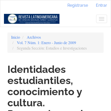
Navegación
Registrarse
Entrar
principal
Contenido
principal
Togg
Barra
navig
lateral
Inicio
Archivos
Vol. 7 Núm. 1: Enero - Junio de 2009
Segunda Sección: Estudios e Investigaciones
Identidades
estudiantiles,
conocimiento y
cultura.