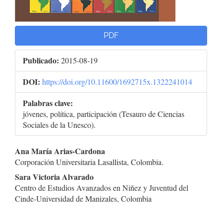
PDF
Publicado:
2015-08-19
DOI:
https://doi.org/10.11600/1692715x.1322241014
Palabras clave:
jóvenes, política, participación (Tesauro de Ciencias
Sociales de la Unesco).
Contenido
Ana María Arias-Cardona
Corporación Universitaria Lasallista, Colombia.
principal
Sara Victoria Alvarado
del
Centro de Estudios Avanzados en Niñez y Juventud del
Cinde-Universidad de Manizales, Colombia
artículo