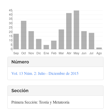
##plugins.themes.bootstrap3.displayStats.downloads##
Detalles
Número
del
Vol. 13 Núm. 2: Julio - Diciembre de 2015
artículo
Sección
Primera Sección: Teoría y Metateoría