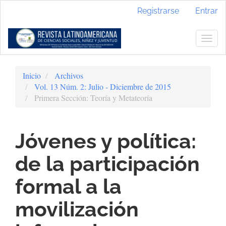
Navegación
Registrarse
Entrar
principal
Contenido
principal
Togg
Barra
navig
lateral
Inicio
Archivos
Vol. 13 Núm. 2: Julio - Diciembre de 2015
Primera Sección: Teoría y Metateoría
Jóvenes y política:
de la participación
formal a la
movilización