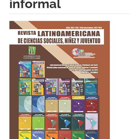
informal
Barra
lateral
del
artículo