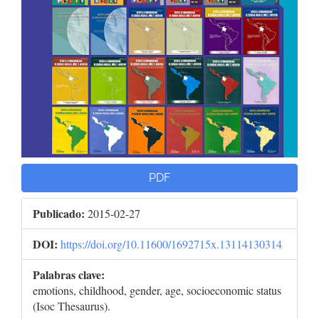
PDF
Publicado:
2015-02-27
DOI:
https://doi.org/10.11600/1692715x.13114130314
Palabras clave:
emotions, childhood, gender, age, socioeconomic status
(Isoc Thesaurus).