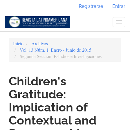
Navegación
Registrarse
Entrar
principal
Contenido
principal
Togg
Barra
navig
lateral
Inicio
Archivos
Vol. 13 Núm. 1: Enero - Junio de 2015
Segunda Sección: Estudios e Investigaciones
Children's
Gratitude:
Implication of
Contextual and