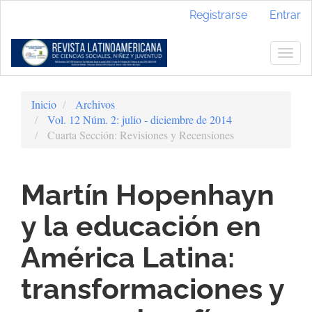
Navegación
Registrarse
Entrar
principal
Contenido
principal
Togg
Barra
navig
lateral
Inicio
Archivos
Vol. 12 Núm. 2: julio - diciembre de 2014
Cuarta Sección: Revisiones y Recensiones
Martín Hopenhayn
y la educación en
América Latina:
transformaciones y