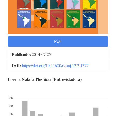
PDF
Publicado:
2014-07-25
DOI:
https://doi.org/10.11600/rlcsnj.12.2.1377
Contenido
Lorena Natalia Plesnicar (Entrevistadora)
principal
##plugins.themes.bootstrap3.displayStats.downloads##
del
artículo