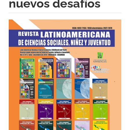
nuevos desafíos
Barra
lateral
del
artículo