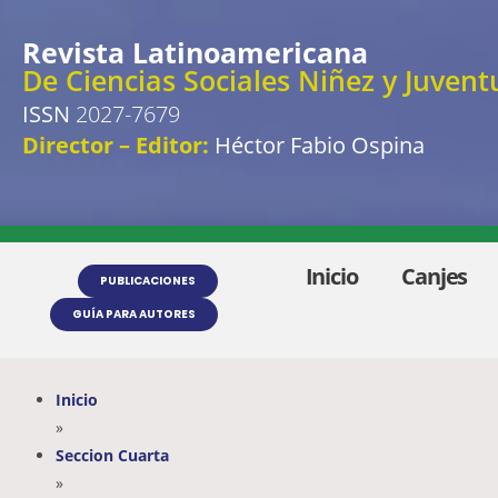
Revista Latinoamericana
De Ciencias Sociales Niñez y Juvent
ISSN
2027-7679
Director – Editor:
Héctor Fabio Ospina
Inicio
Canjes
PUBLICACIONES
GUÍA PARA AUTORES
Inicio
»
Seccion Cuarta
»