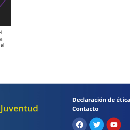
el
na
 el
Declaración de étic
y Juventud
Contacto