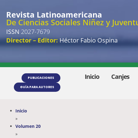
Revista Latinoamericana
De Ciencias Sociales Niñez y Juvent
ISSN
2027-7679
Director – Editor:
Héctor Fabio Ospina
Inicio
Canjes
PUBLICACIONES
GUÍA PARA AUTORES
Inicio
»
Volumen 20
»