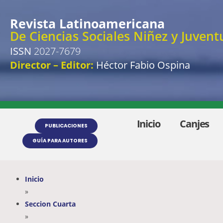
Revista Latinoamericana
De Ciencias Sociales Niñez y Juvent
ISSN
2027-7679
Director – Editor:
Héctor Fabio Ospina
Inicio
Canjes
PUBLICACIONES
GUÍA PARA AUTORES
Inicio
»
Seccion Cuarta
»