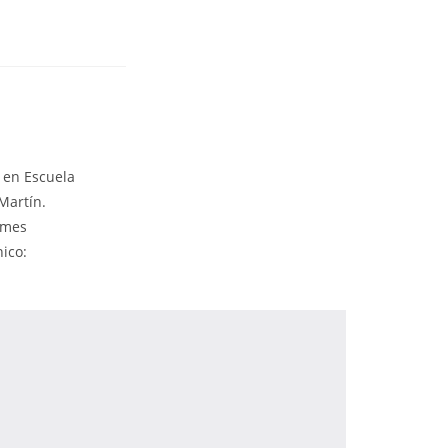
 en Escuela
Martín.
lmes
nico: