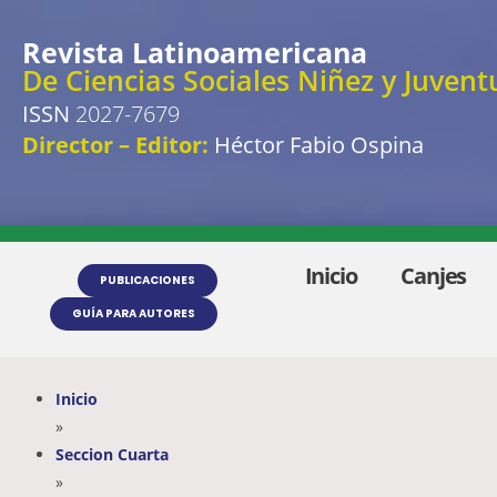
Revista Latinoamericana
De Ciencias Sociales Niñez y Juvent
ISSN
2027-7679
Director – Editor:
Héctor Fabio Ospina
Inicio
Canjes
PUBLICACIONES
GUÍA PARA AUTORES
Inicio
»
Seccion Cuarta
»