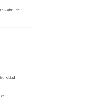
o – abril de
iversidad
co: