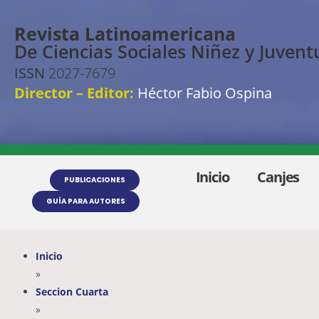
Revista Latinoamericana
De Ciencias Sociales Niñez y Juvent
ISSN
2027-7679
Director – Editor:
Héctor Fabio Ospina
Inicio
Canjes
PUBLICACIONES
GUÍA PARA AUTORES
Inicio
»
Seccion Cuarta
»