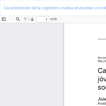
Volver
a
Caracterización de la cognición creativa en jóvenes con re
los
detalles
del
artículo