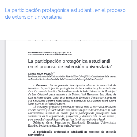
Volver
a
La participación protagónica estudiantil en el proceso
los
de extensión universitaria
detalles
del
De
D
artículo
P