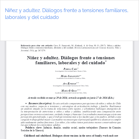
Volver
a
Niñez y adultez. Diálogos frente a tensiones familiares,
los
laborales y del cuidado
detalles
del
De
D
artículo
P