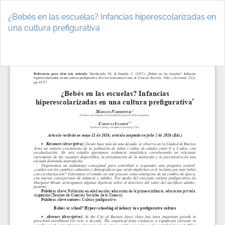
Volver
a
¿Bebés en las escuelas? Infancias hiperescolarizadas en
los
una cultura prefigurativa
detalles
del
De
D
artículo
P