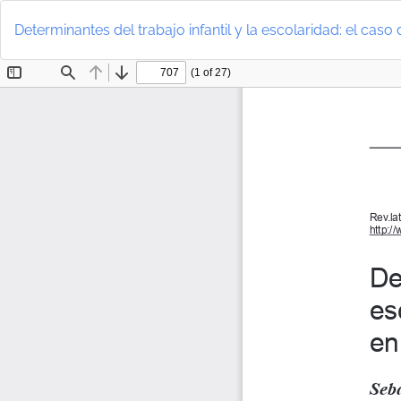
Volver
a
Determinantes del trabajo infantil y la escolaridad: el cas
los
detalles
del
artículo