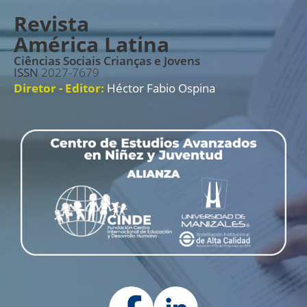
Revista
América Latina
Ciências Sociais Crianças e Jovens
ISSN
2027-7679
Diretor - Editor:
Héctor Fabio Ospina