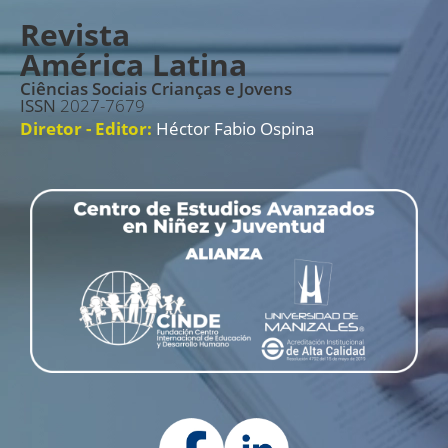
Revista
América Latina
Ciências Sociais Crianças e Jovens
ISSN
2027-7679
Diretor - Editor:
Héctor Fabio Ospina