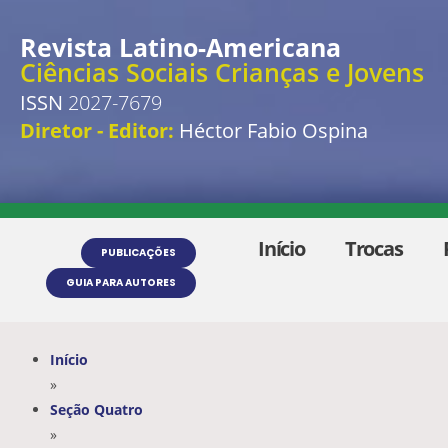
Revista Latino-Americana
Ciências Sociais Crianças e Jovens
ISSN
2027-7679
Diretor - Editor:
Héctor Fabio Ospina
Início
Trocas
PUBLICAÇÕES
GUIA PARA AUTORES
Início
»
Seção Quatro
»