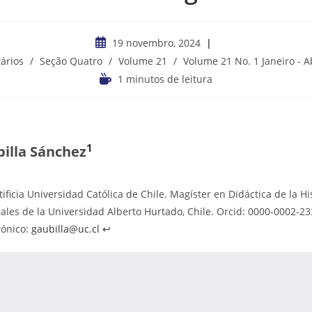
19 novembro, 2024
ários
/
Seção Quatro
/
Volume 21
/
Volume 21 No. 1 Janeiro - A
1 minutos de leitura
1
illa Sánchez
ificia Universidad Católica de Chile. Magíster en Didáctica de la His
iales de la Universidad Alberto Hurtado, Chile. Orcid: 0000-0002-2
rónico:
gaubilla@uc.cl
↩︎