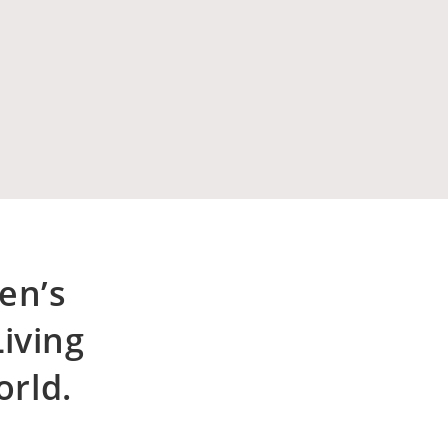
ren’s
iving
orld.