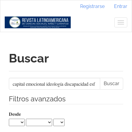
Navegación
Registrarse
Entrar
principal
Contenido
principal
Togg
Barra
navig
lateral
Buscar
Buscar
artículos
por
Filtros avanzados
Desde