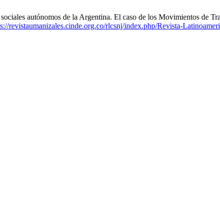
sociales autónomos de la Argentina. El caso de los Movimientos de T
ps://revistaumanizales.cinde.org.co/rlcsnj/index.php/Revista-Latinoamer