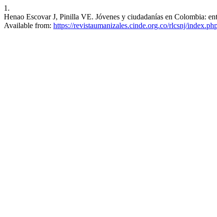
1.
Henao Escovar J, Pinilla VE. Jóvenes y ciudadanías en Colombia: entre 
Available from:
https://revistaumanizales.cinde.org.co/rlcsnj/index.p