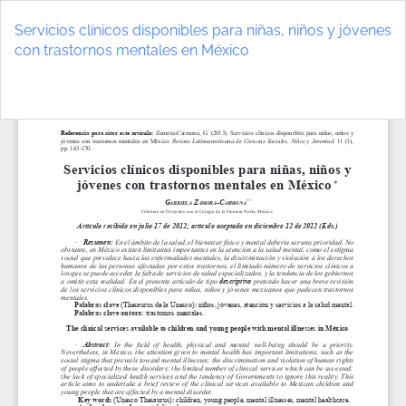
Volver
a
Servicios clínicos disponibles para niñas, niños y jóvenes
los
con trastornos mentales en México
detalles
del
De
D
artículo
P