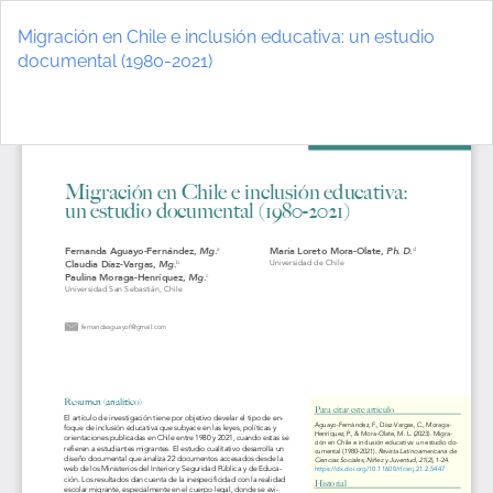
Volver
a
Migración en Chile e inclusión educativa: un estudio
los
documental (1980-2021)
detalles
del
De
D
artículo
P