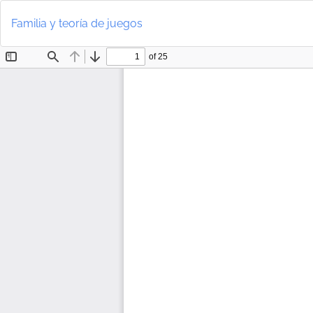
Volver
a
Familia y teoría de juegos
los
detalles
del
artículo