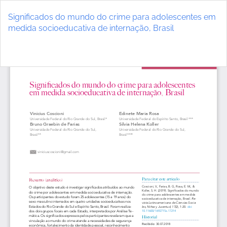
Volver
a
Significados do mundo do crime para adolescentes em
los
medida socioeducativa de internação, Brasil
detalles
del
De
D
artículo
P