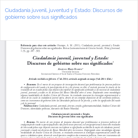
Volver
a
Ciudadanía juvenil, juventud y Estado: Discursos de
los
gobierno sobre sus significados
detalles
del
De
D
artículo
P