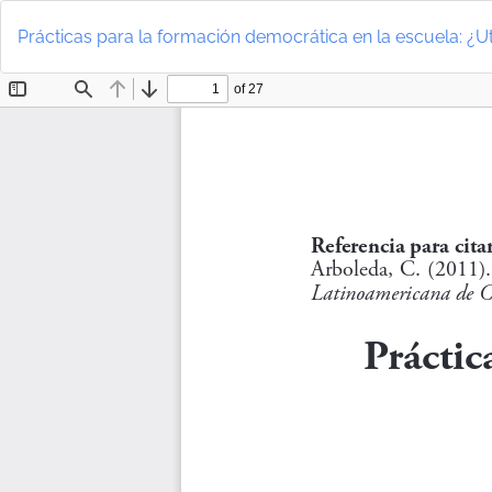
Volver
a
Prácticas para la formación democrática en la escuela: ¿U
los
detalles
del
artículo