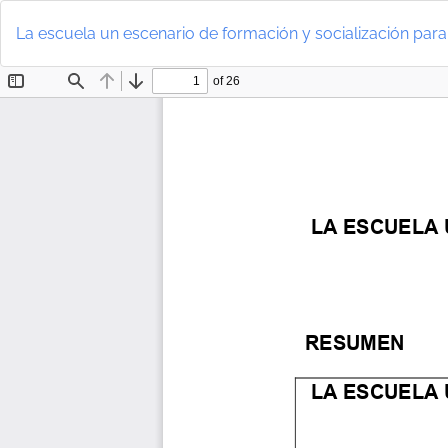
Volver
a
La escuela un escenario de formación y socialización para
los
detalles
del
artículo