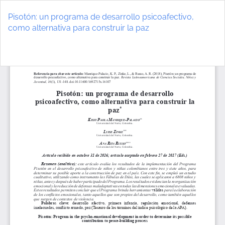
Volver
a
Pisotón: un programa de desarrollo psicoafectivo,
los
como alternativa para construir la paz
detalles
del
De
D
artículo
P