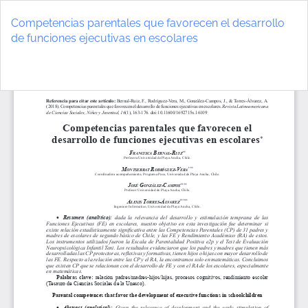
Volver
a
Competencias parentales que favorecen el desarrollo
los
de funciones ejecutivas en escolares
detalles
del
De
D
artículo
P