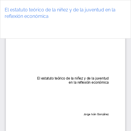
Volver
a
El estatuto teórico de la niñez y de la juventud en la
los
reflexión económica
detalles
del
De
D
artículo
P